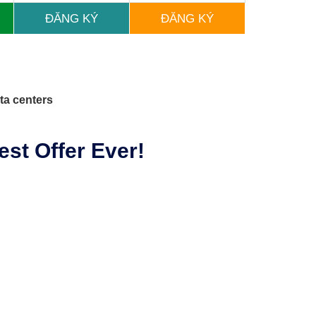
ĐĂNG KÝ
ĐĂNG KÝ
ta centers
st Offer Ever!