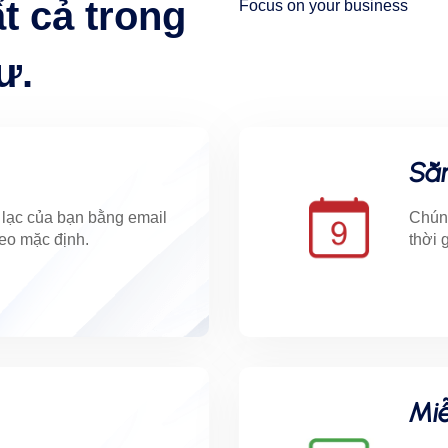
t cả trong
Focus on your business
ư.
Sẵn
n lạc của bạn bằng email
Chúng
eo mặc định.
thời 
Miễ