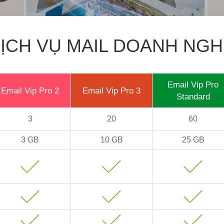
ỊCH VỤ MAIL DOANH NGH
Email Vip Pro
Email Vip Pro 2
Email Vip Pro 3
Standard
3
20
60
3 GB
10 GB
25 GB