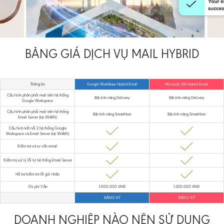
BẢNG GIÁ DỊCH VỤ MAIL HYBRID
Thông tin
Google WorkBase Hybrid Email
Microsoft 365 Hybrid Email
Cấu hình phân phối mail trên hệ thống
Bật tính năng Delivery
Bật tính năng Delivery
Google Workspace
Cấu hình phân phối mail trên hệ thống
Bật tính năng SmartHost
Bật tính năng SmartHost
Email Server (tại VIHAN)
Cấu hình kết nối 2 hệ thống Google
Workspace và Email Server (tại VIHAN)
Kiểm tra và tư vấn email
Kiểm tra xử lý lỗi từ hệ thống Email Server
Hỗ trợ kiểm tra lỗi gửi nhận
Chi phí 1 lần
1.000.000 VNĐ
1.200.000 VNĐ
ĐĂNG KÝ
ĐĂNG KÝ
DOANH NGHIỆP NÀO NÊN SỬ DỤNG