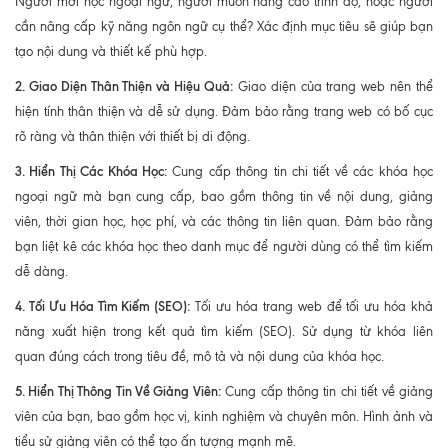
Người mới học ngoại ngữ, người muốn nâng cao trình độ, hoặc người
cần nâng cấp kỹ năng ngôn ngữ cụ thể? Xác định mục tiêu sẽ giúp bạn
tạo nội dung và thiết kế phù hợp.
2. Giao Diện Thân Thiện và Hiệu Quả:
Giao diện của trang web nên thể
hiện tính thân thiện và dễ sử dụng. Đảm bảo rằng trang web có bố cục
rõ ràng và thân thiện với thiết bị di động.
3. Hiển Thị Các Khóa Học:
Cung cấp thông tin chi tiết về các khóa học
ngoại ngữ mà bạn cung cấp, bao gồm thông tin về nội dung, giảng
viên, thời gian học, học phí, và các thông tin liên quan. Đảm bảo rằng
bạn liệt kê các khóa học theo danh mục để người dùng có thể tìm kiếm
dễ dàng.
4. Tối Ưu Hóa Tìm Kiếm (SEO):
Tối ưu hóa trang web để tối ưu hóa khả
năng xuất hiện trong kết quả tìm kiếm (SEO). Sử dụng từ khóa liên
quan đúng cách trong tiêu đề, mô tả và nội dung của khóa học.
5. Hiển Thị Thông Tin Về Giảng Viên:
Cung cấp thông tin chi tiết về giảng
viên của bạn, bao gồm học vị, kinh nghiệm và chuyên môn. Hình ảnh và
tiểu sử giảng viên có thể tạo ấn tượng mạnh mẽ.